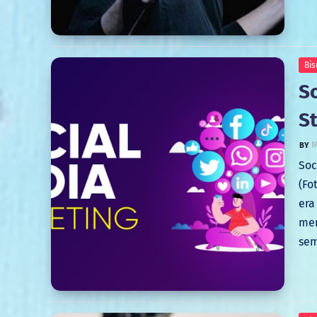
Bis
S
St
M
Soc
(Fo
era
men
sem