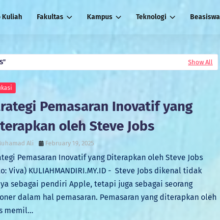
o Kuliah
Fakultas
Kampus
Teknologi
Beasiswa
S
Show All
kasi
trategi Pemasaran Inovatif yang
iterapkan oleh Steve Jobs
uhamad Ali
February 19, 2025
ategi Pemasaran Inovatif yang Diterapkan oleh Steve Jobs
to: Viva) KULIAHMANDIRI.MY.ID - Steve Jobs dikenal tidak
ya sebagai pendiri Apple, tetapi juga sebagai seorang
ioner dalam hal pemasaran. Pemasaran yang diterapkan oleh
s memil…