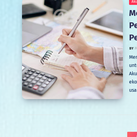
Aku
M
P
P
M
Mem
unt
Aku
eko
usa