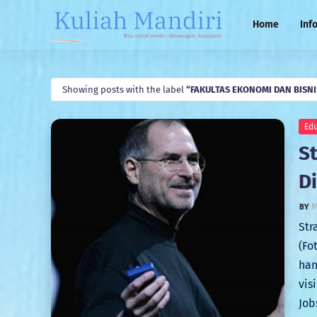
Home
Inf
Showing posts with the label
FAKULTAS EKONOMI DAN BISNI
Edu
S
D
M
Str
(Fo
han
vis
Job