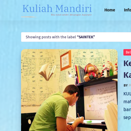
Home
Inf
Showing posts with the label
SAINTEK
Bel
K
K
M
KUL
mat
ban
sep