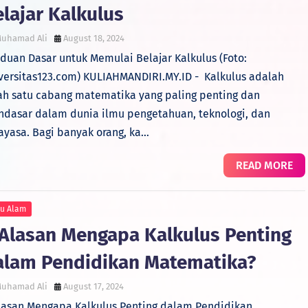
lajar Kalkulus
uhamad Ali
August 18, 2024
duan Dasar untuk Memulai Belajar Kalkulus (Foto:
versitas123.com) KULIAHMANDIRI.MY.ID - Kalkulus adalah
ah satu cabang matematika yang paling penting dan
dasar dalam dunia ilmu pengetahuan, teknologi, dan
ayasa. Bagi banyak orang, ka…
READ MORE
mu Alam
 Alasan Mengapa Kalkulus Penting
alam Pendidikan Matematika?
uhamad Ali
August 17, 2024
lasan Mengapa Kalkulus Penting dalam Pendidikan