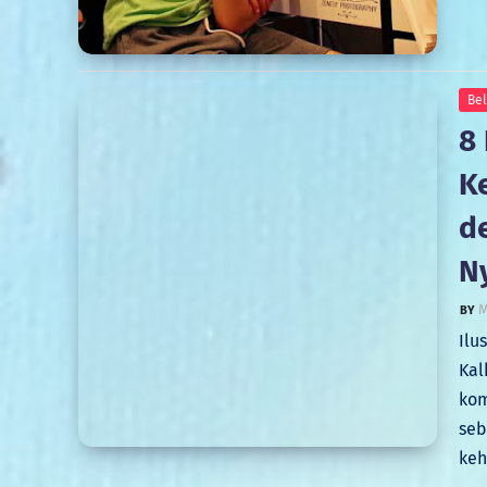
Bel
8
K
d
N
M
Ilu
Kal
kom
seb
ke