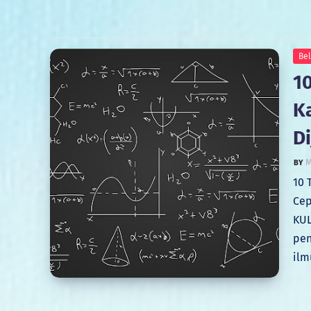
Bel
10
K
D
M
10 
Cep
KUL
pen
ilm