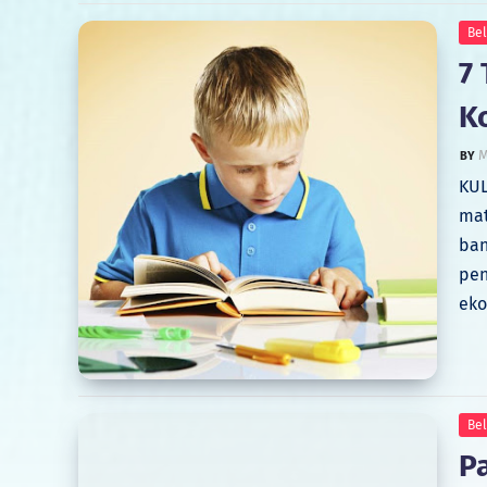
Bel
7
K
M
KUL
mat
ban
pen
eko
Bel
P