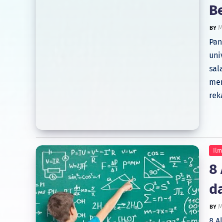
Be
M
Pan
uni
sal
men
rek
Il
8
d
M
8 A