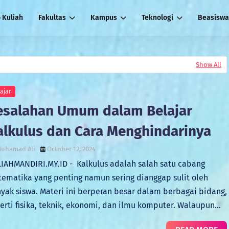
o Kuliah
Fakultas
Kampus
Teknologi
Beasiswa
Show All
ajar
esalahan Umum dalam Belajar
alkulus dan Cara Menghindarinya
uhamad Ali
October 12, 2024
IAHMANDIRI.MY.ID - Kalkulus adalah salah satu cabang
ematika yang penting namun sering dianggap sulit oleh
yak siswa. Materi ini berperan besar dalam berbagai bidang,
erti fisika, teknik, ekonomi, dan ilmu komputer. Walaupun…