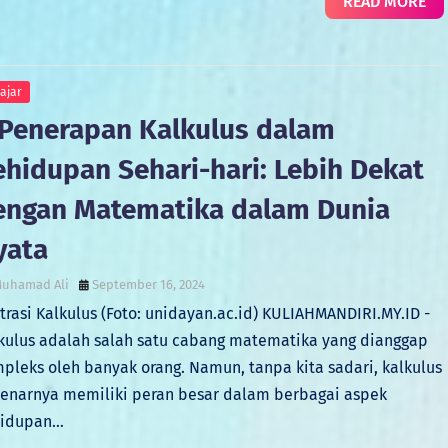
READ MORE
ajar
 Penerapan Kalkulus dalam
ehidupan Sehari-hari: Lebih Dekat
engan Matematika dalam Dunia
yata
uhamad Ali
September 16, 2024
strasi Kalkulus (Foto: unidayan.ac.id) KULIAHMANDIRI.MY.ID -
kulus adalah salah satu cabang matematika yang dianggap
pleks oleh banyak orang. Namun, tanpa kita sadari, kalkulus
enarnya memiliki peran besar dalam berbagai aspek
hidupan…