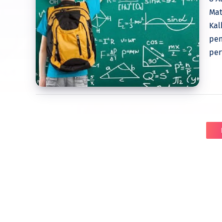
Mat
Kal
pen
per