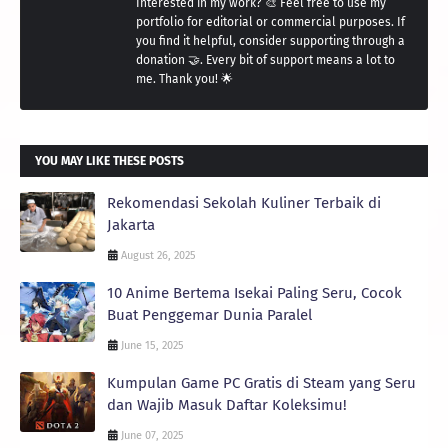
Interested in my work? 🎨 Feel free to use my
portfolio for editorial or commercial purposes. If
you find it helpful, consider supporting through a
donation 🤝. Every bit of support means a lot to
me. Thank you! 🌟
YOU MAY LIKE THESE POSTS
Rekomendasi Sekolah Kuliner Terbaik di
Jakarta
August 26, 2025
10 Anime Bertema Isekai Paling Seru, Cocok
Buat Penggemar Dunia Paralel
June 15, 2025
Kumpulan Game PC Gratis di Steam yang Seru
dan Wajib Masuk Daftar Koleksimu!
June 07, 2025