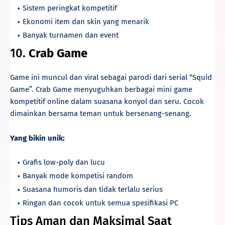
Sistem peringkat kompetitif
Ekonomi item dan skin yang menarik
Banyak turnamen dan event
10.
Crab Game
Game ini muncul dan viral sebagai parodi dari serial “Squid
Game”. Crab Game menyuguhkan berbagai mini game
kompetitif online dalam suasana konyol dan seru. Cocok
dimainkan bersama teman untuk bersenang-senang.
Yang bikin unik:
Grafis low-poly dan lucu
Banyak mode kompetisi random
Suasana humoris dan tidak terlalu serius
Ringan dan cocok untuk semua spesifikasi PC
Tips Aman dan Maksimal Saat