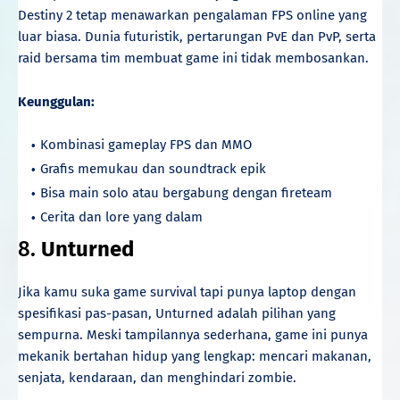
Destiny 2 tetap menawarkan pengalaman FPS online yang
luar biasa. Dunia futuristik, pertarungan PvE dan PvP, serta
raid bersama tim membuat game ini tidak membosankan.
Keunggulan:
Kombinasi gameplay FPS dan MMO
Grafis memukau dan soundtrack epik
Bisa main solo atau bergabung dengan fireteam
Cerita dan lore yang dalam
8.
Unturned
Jika kamu suka game survival tapi punya laptop dengan
spesifikasi pas-pasan, Unturned adalah pilihan yang
sempurna. Meski tampilannya sederhana, game ini punya
mekanik bertahan hidup yang lengkap: mencari makanan,
senjata, kendaraan, dan menghindari zombie.