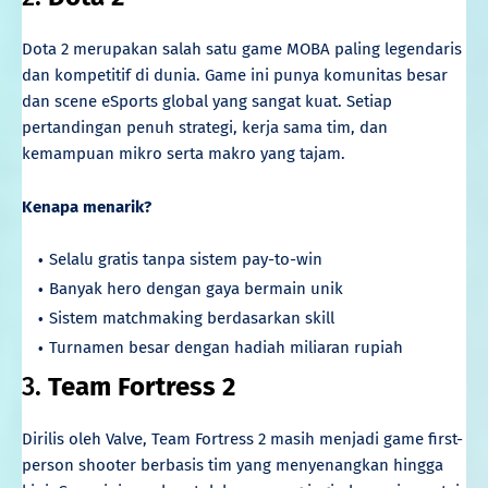
Dota 2 merupakan salah satu game MOBA paling legendaris
dan kompetitif di dunia. Game ini punya komunitas besar
dan scene eSports global yang sangat kuat. Setiap
pertandingan penuh strategi, kerja sama tim, dan
kemampuan mikro serta makro yang tajam.
Kenapa menarik?
Selalu gratis tanpa sistem pay-to-win
Banyak hero dengan gaya bermain unik
Sistem matchmaking berdasarkan skill
Turnamen besar dengan hadiah miliaran rupiah
3.
Team Fortress 2
Dirilis oleh Valve, Team Fortress 2 masih menjadi game first-
person shooter berbasis tim yang menyenangkan hingga